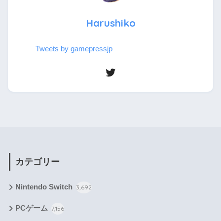
Harushiko
Tweets by gamepressjp
カテゴリー
Nintendo Switch
3,692
PCゲーム
7,156