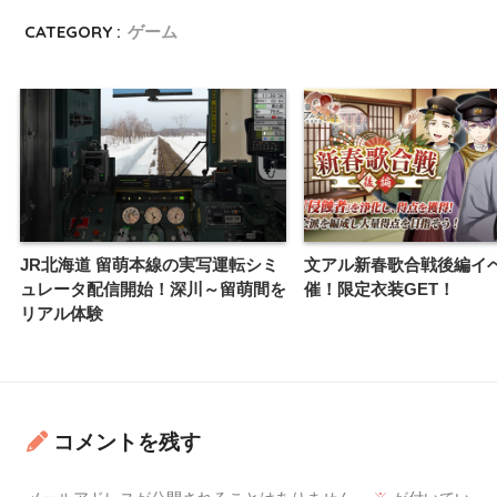
CATEGORY :
ゲーム
JR北海道 留萌本線の実写運転シミ
文アル新春歌合戦後編イ
ュレータ配信開始！深川～留萌間を
催！限定衣装GET！
リアル体験
コメントを残す