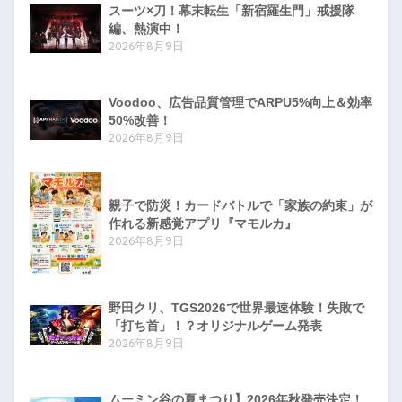
スーツ×刀！幕末転生「新宿羅生門」戒援隊
編、熱演中！
2026年8月9日
Voodoo、広告品質管理でARPU5%向上＆効率
50%改善！
2026年8月9日
親子で防災！カードバトルで「家族の約束」が
作れる新感覚アプリ『マモルカ』
2026年8月9日
野田クリ、TGS2026で世界最速体験！失敗で
「打ち首」！？オリジナルゲーム発表
2026年8月9日
ムーミン谷の夏まつり】2026年秋発売決定！