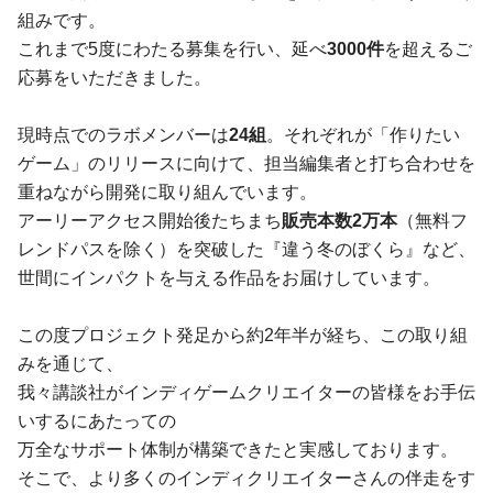
組みです。
これまで5度にわたる募集を行い、延べ
3000件
を超えるご
応募をいただきました。
現時点でのラボメンバーは
24組
。それぞれが「作りたい
ゲーム」のリリースに向けて、担当編集者と打ち合わせを
重ねながら開発に取り組んでいます。
アーリーアクセス開始後たちまち
販売本数2万本
（無料フ
レンドパスを除く）を突破した『違う冬のぼくら』など、
世間にインパクトを与える作品をお届けしています。
この度プロジェクト発足から約2年半が経ち、この取り組
みを通じて、
我々講談社がインディゲームクリエイターの皆様をお手伝
いするにあたっての
万全なサポート体制が構築できたと実感しております。
そこで、より多くのインディクリエイターさんの伴走をす