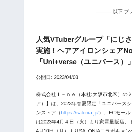
——— 以下 プ
人気VTuberグループ「に
実施！ヘアアイロンシェアNo.
「Uni+verse（ユニバース
公開日: 2023/04/03
株式会社Ｉ－ｎｅ（本社:大阪市北区）のミ
ア）】は、2023年春夏限定「ユニバースシ
ンストア（
https://salonia.jp/
）、ECモール
は2023年4月４日（火）より家電量販店、
4月10日（月）よりSALONIAコラボキ