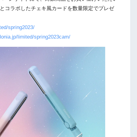
じ」とコラボしたチェキ風カードを数量限定でプレゼ
ited/spring2023/
alonia.jp/limited/spring2023cam/