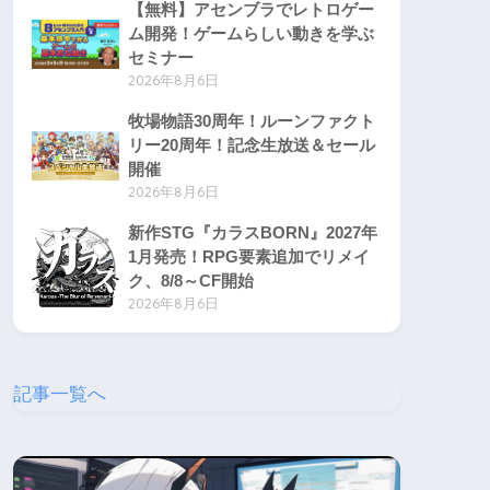
【無料】アセンブラでレトロゲー
ム開発！ゲームらしい動きを学ぶ
セミナー
2026年8月6日
牧場物語30周年！ルーンファクト
リー20周年！記念生放送＆セール
開催
2026年8月6日
新作STG『カラスBORN』2027年
1月発売！RPG要素追加でリメイ
ク、8/8～CF開始
2026年8月6日
記事一覧へ