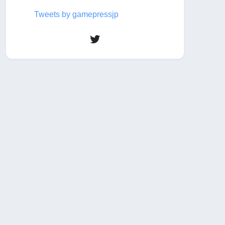
Tweets by gamepressjp