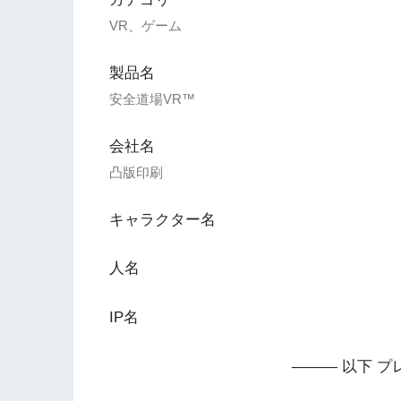
VR、ゲーム
製品名
安全道場VR™
会社名
凸版印刷
キャラクター名
人名
IP名
——— 以下 プ