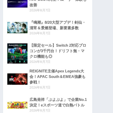
改善
2026年8月7日
『鳴潮』8/20大型アプデ！剣仙・
清宵＆景燃登場、新要素多数
2026年8月7日
【限定セール】Switch 2対応プロ
コンが3千円台！ドリフト無・マ
クロ機能も◎
2026年8月7日
REIGNITE主催Apex Legends大
会！APAC South＆EMEA強豪も
参戦！
2026年8月7日
広島発祥「ぷよぷよ」で企業No.1
決定！eスポーツ道で白熱バトル
2026年8月7日