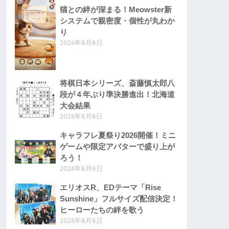
猫との絆が深まる！Meowster新
システムで親密度・個性が丸わか
り
2026年8月8日
将棋日本シリーズ、斎藤慎太郎八
段が４年ぶり準決勝進出！北海道
大会結果
2026年8月8日
キャラフレ夏祭り2026開催！ミニ
ゲームや限定アバターで盛り上が
ろう！
2026年8月8日
エリオスR、EDテーマ「Rise
Sunshine」フルサイズ配信決定！
ヒーローたちの絆を歌う
2026年8月8日