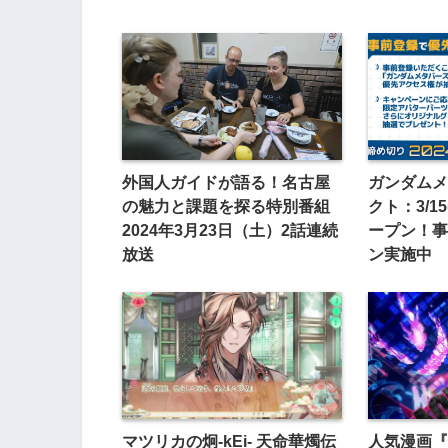
外国人ガイドが語る！名古屋
ガンダムメ
の魅力と課題を探る特別番組
クト：3/1
2024年3月23日（土）2話連続
ープン！事
放送
ン実施中
マツリカの炯-kEi- 天命華燭伝
人気漫画『B