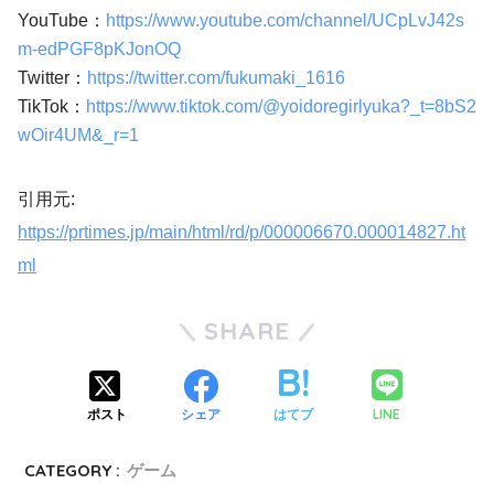
YouTube：
https://www.youtube.com/channel/UCpLvJ42s
m-edPGF8pKJonOQ
Twitter：
https://twitter.com/fukumaki_1616
TikTok：
https://www.tiktok.com/@yoidoregirlyuka?_t=8bS2
wOir4UM&_r=1
引用元:
https://prtimes.jp/main/html/rd/p/000006670.000014827.ht
ml
SHARE
LINE
ポスト
シェア
はてブ
CATEGORY :
ゲーム