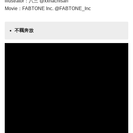
illustrator：八三 @xxhachisan
Movie：FABTONE Inc. @FABTONE_Inc
不羈奔放