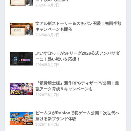
2026年8月7日
文アル新ストーリー＆スチパン召装！初回半額
キャンペーンも開催
2026年8月7日
ぶいすぽっ！がSFリーグ2026公式アンバサダ
ーに！熱い戦いを応援！
2026年8月7日
『骸骨騎士様』新作RPGティザーPV公開！最
強アーク育成＆キャンペーンも
2026年8月7日
ビームスがRobloxで初ゲーム公開！次世代へ
届ける新ブランド体験
2026年8月7日