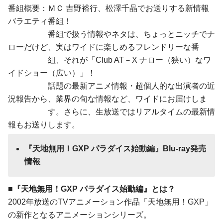
番組概要：ＭＣ 吉野裕行、松澤千晶でお送りする新情報
バラエティ番組！
番組で扱う情報やネタは、ちょっとニッチでナ
ローだけど、実はワイドに楽しめるフレンドリーな番
組、それが「Club AT－X ナロー（狭い）なワ
イドショー（広い）」！
話題の最新アニメ情報・超個人的な出演者の近
況報告から、業界の旬な情報など、ワイドにお届けしま
す。さらに、生放送ではリアルタイムの最新情
報もお送りします。
『天地無用！GXP パラダイス始動編』Blu-ray発売
情報
■『天地無用！GXP パラダイス始動編』とは？
2002年放送のTVアニメーション作品「天地無用！GXP」
の新作となるアニメーションシリーズ。