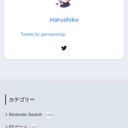
Harushiko
Tweets by gamepressjp
カテゴリー
Nintendo Switch
3,688
PCゲーム
7,155