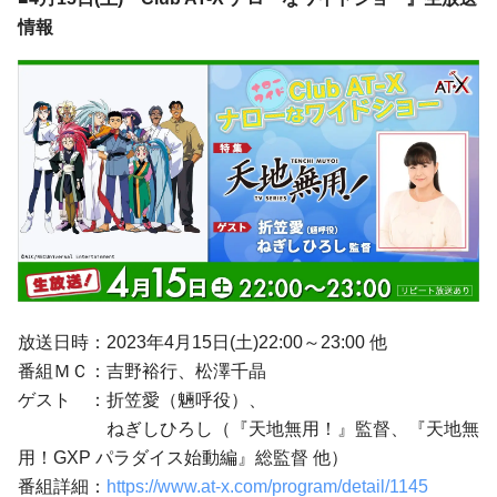
情報
放送日時：2023年4月15日(土)22:00～23:00 他
番組ＭＣ：吉野裕行、松澤千晶
ゲスト ：折笠愛（魎呼役）、
ねぎしひろし（『天地無用！』監督、『天地無
用！GXP パラダイス始動編』総監督 他）
番組詳細：
https://www.at-x.com/program/detail/1145