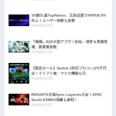
10億DL超TapNation、広告品質でARPU8.5%
向上！ユーザー体験も改善
2026年8月7日
『鳴潮』8/20大型アプデ！剣仙・清宵＆景燃登
場、新要素多数
2026年8月7日
【限定セール】Switch 2対応プロコンが3千円
台！ドリフト無・マクロ機能も◎
2026年8月7日
REIGNITE主催Apex Legends大会！APAC
South＆EMEA強豪も参戦！
2026年8月7日