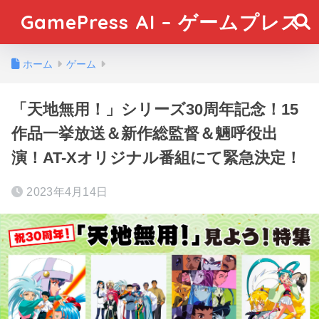
GamePress AI – ゲームプレス
ホーム
ゲーム
「天地無用！」シリーズ30周年記念！15
作品一挙放送＆新作総監督＆魎呼役出
演！AT-Xオリジナル番組にて緊急決定！
2023年4月14日