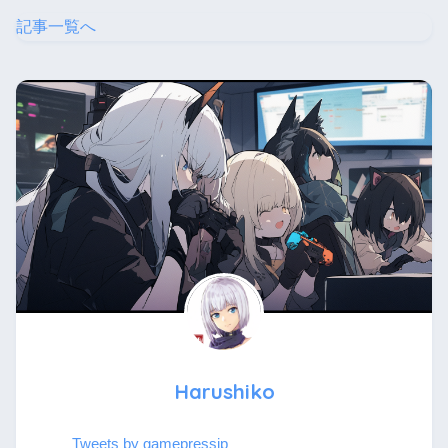
記事一覧へ
Harushiko
Tweets by gamepressjp