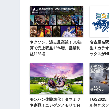
ネクソン、過去最高益！3Q決
名古屋名駅
算で売上収益13%増、営業利
生！カラオ
益11%増
ックスがNE
モンハン体験進化！タマミツ
TGS202
ネ参戦！ニジゲンノモリで狩
ル焚き火ソ