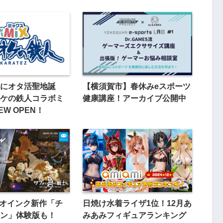
にオタ活聖地誕
【横須賀市】春休みeスポーツ
ケの鉄人コラボミ
健康講座！アーカイブ公開中
W OPEN！
5: オインク新作「チ
日焼け水着ライザ1位！12月あ
ン」体験版も！
みあみフィギュアランキング