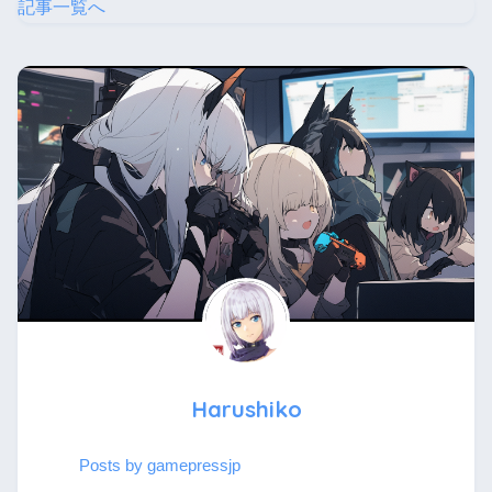
記事一覧へ
Harushiko
Posts by gamepressjp