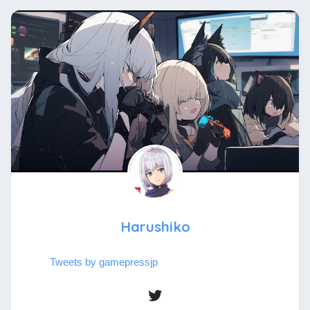
Harushiko
Tweets by gamepressjp