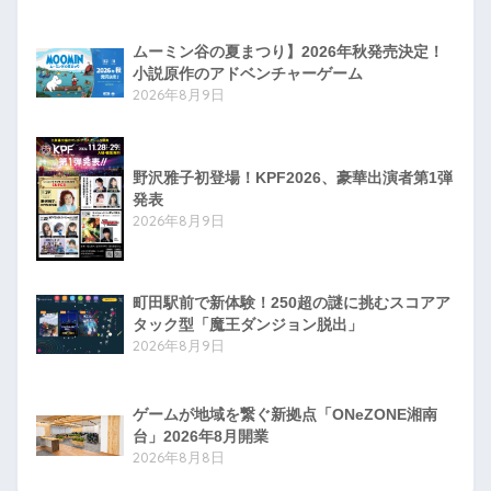
ムーミン谷の夏まつり】2026年秋発売決定！
小説原作のアドベンチャーゲーム
2026年8月9日
野沢雅子初登場！KPF2026、豪華出演者第1弾
発表
2026年8月9日
町田駅前で新体験！250超の謎に挑むスコアア
タック型「魔王ダンジョン脱出」
2026年8月9日
ゲームが地域を繋ぐ新拠点「ONeZONE湘南
台」2026年8月開業
2026年8月8日