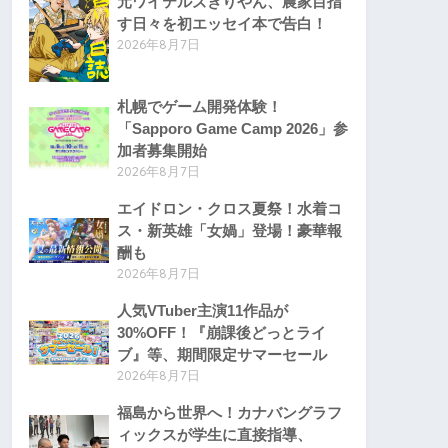
元ワイテルズきりやん、農家目指
す日々を初エッセイ本で告白！
2026年8月7日
札幌でゲーム開発体験！
「Sapporo Game Camp 2026」参
加者募集開始
2026年8月7日
エイドロン・クロス夏祭！水着コ
ス・新英雄「女媧」登場！豪華報
酬も
2026年8月7日
人気VTuber主演11作品が
30%OFF！『崩課後どっとライ
ブ』等、期間限定サマーセール
2026年8月7日
福島から世界へ！カナバングラフ
ィックスが学生に直接指導、