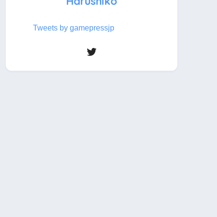
Harushiko
Tweets by gamepressjp