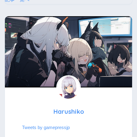
Harushiko
Tweets by gamepressjp