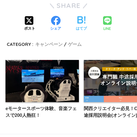
SHARE
LINE
ポスト
シェア
はてブ
CATEGORY :
キャンペーン
ゲーム
eモータースポーツ体験、音楽フェ
関西クリエイター必見！C
スで200人熱狂！
途採用説明会(オンライン