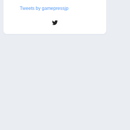
Tweets by gamepressjp