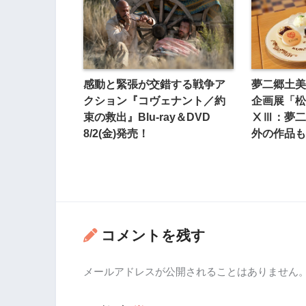
感動と緊張が交錯する戦争ア
夢二郷土美
クション『コヴェナント／約
企画展「松
束の救出』Blu-ray＆DVD
ⅩⅢ：夢二
8/2(金)発売！
外の作品も
コメントを残す
メールアドレスが公開されることはありません