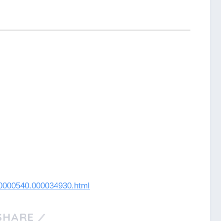
000000540.000034930.html
SHARE