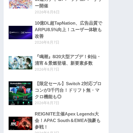
ー開催
2026年8月8日
10億DL超TapNation、広告品質で
ARPU8.5%向上！ユーザー体験も
改善
2026年8月7日
『鳴潮』8/20大型アプデ！剣仙・
清宵＆景燃登場、新要素多数
2026年8月7日
【限定セール】Switch 2対応プロ
コンが3千円台！ドリフト無・マ
クロ機能も◎
2026年8月7日
REIGNITE主催Apex Legends大
会！APAC South＆EMEA強豪も
参戦！