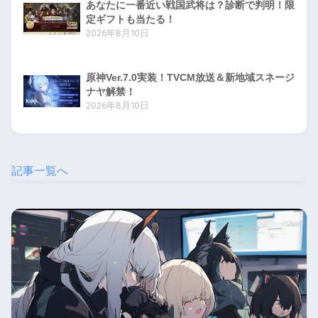
あなたに一番近い戦国武将は？診断で判明！限
定ギフトも当たる！
2026年8月10日
原神Ver.7.0実装！TVCM放送＆新地域スネージ
ナヤ解禁！
2026年8月10日
記事一覧へ