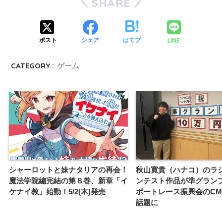
SHARE
LINE
ポスト
シェア
はてブ
CATEGORY :
ゲーム
シャーロットと妹ナタリアの再会！
秋山寛貴（ハナコ）のラ
魔法学院編完結の第８巻、新章「イ
ンテスト作品が準グラン
ケナイ教」始動！5/2(木)発売
ボートレース振興会のC
話題に