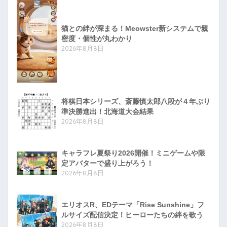
猫との絆が深まる！Meowster新システムで親
密度・個性が丸わかり
2026年8月8日
将棋日本シリーズ、斎藤慎太郎八段が４年ぶり
準決勝進出！北海道大会結果
2026年8月8日
キャラフレ夏祭り2026開催！ミニゲームや限
定アバターで盛り上がろう！
2026年8月8日
エリオスR、EDテーマ「Rise Sunshine」フ
ルサイズ配信決定！ヒーローたちの絆を歌う
2026年8月8日