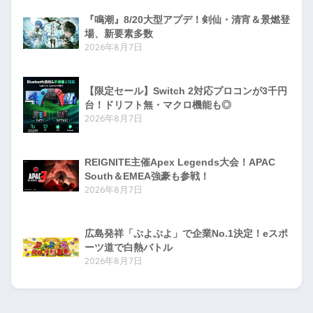
『鳴潮』8/20大型アプデ！剣仙・清宵＆景燃登
場、新要素多数
2026年8月7日
【限定セール】Switch 2対応プロコンが3千円
台！ドリフト無・マクロ機能も◎
2026年8月7日
REIGNITE主催Apex Legends大会！APAC
South＆EMEA強豪も参戦！
2026年8月7日
広島発祥「ぷよぷよ」で企業No.1決定！eスポ
ーツ道で白熱バトル
2026年8月7日