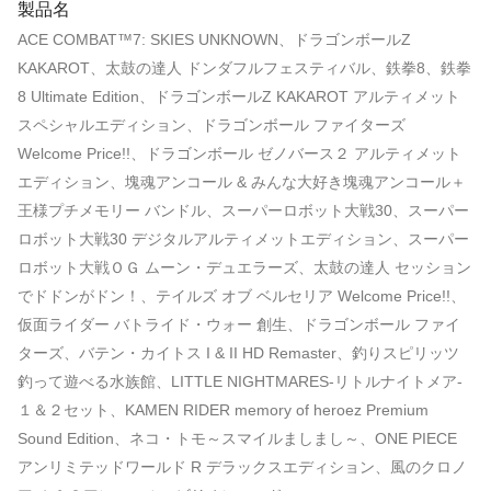
製品名
ACE COMBAT™7: SKIES UNKNOWN、ドラゴンボールZ
KAKAROT、太鼓の達人 ドンダフルフェスティバル、鉄拳8、鉄拳
8 Ultimate Edition、ドラゴンボールZ KAKAROT アルティメット
スペシャルエディション、ドラゴンボール ファイターズ
Welcome Price!!、ドラゴンボール ゼノバース２ アルティメット
エディション、塊魂アンコール & みんな大好き塊魂アンコール＋
王様プチメモリー バンドル、スーパーロボット大戦30、スーパー
ロボット大戦30 デジタルアルティメットエディション、スーパー
ロボット大戦ＯＧ ムーン・デュエラーズ、太鼓の達人 セッション
でドドンがドン！、テイルズ オブ ベルセリア Welcome Price!!、
仮面ライダー バトライド・ウォー 創生、ドラゴンボール ファイ
ターズ、バテン・カイトス I & II HD Remaster、釣りスピリッツ
釣って遊べる水族館、LITTLE NIGHTMARES-リトルナイトメア-
１＆２セット、KAMEN RIDER memory of heroez Premium
Sound Edition、ネコ・トモ～スマイルましまし～、ONE PIECE
アンリミテッドワールド R デラックスエディション、風のクロノ