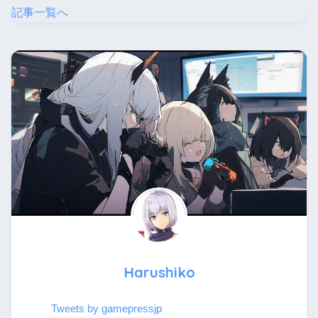
記事一覧へ
Harushiko
Tweets by gamepressjp