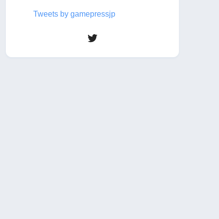
Tweets by gamepressjp