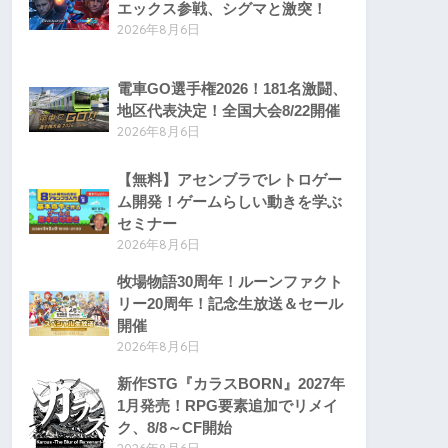
エックス参戦、シグマと激突！
2026年8月6日
電車GO選手権2026！181名激闘、
地区代表決定！全国大会8/22開催
2026年8月6日
【無料】アセンブラでレトロゲー
ム開発！ゲームらしい動きを学ぶ
セミナー
2026年8月6日
牧場物語30周年！ルーンファクト
リー20周年！記念生放送＆セール
開催
2026年8月6日
新作STG『カラスBORN』2027年
1月発売！RPG要素追加でリメイ
ク、8/8～CF開始