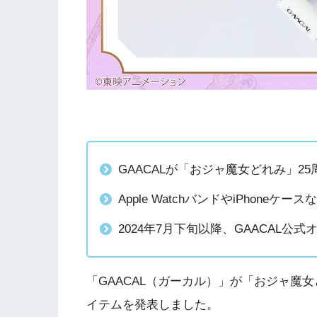
GAACALが「おジャ魔女どれみ」2
Apple WatchバンドやiPhoneケ
2024年7月下旬以降、GAACAL公
「GAACAL（ガーカル）」が「おジャ魔
イテムを発表しました。