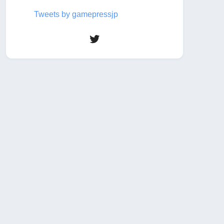
Tweets by gamepressjp