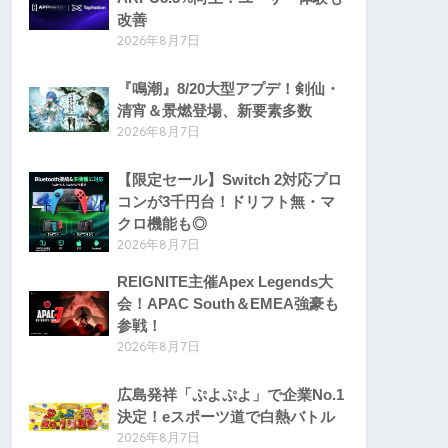
改善
2026年8月7日
『鳴潮』8/20大型アプデ！剣仙・
清宵＆景燃登場、新要素多数
2026年8月7日
【限定セール】Switch 2対応プロ
コンが3千円台！ドリフト無・マ
クロ機能も◎
2026年8月7日
REIGNITE主催Apex Legends大
会！APAC South＆EMEA強豪も
参戦！
2026年8月7日
広島発祥「ぷよぷよ」で企業No.1
決定！eスポーツ道で白熱バトル
2026年8月7日