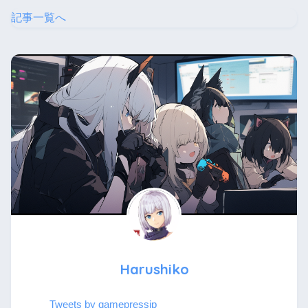
記事一覧へ
Harushiko
Tweets by gamepressjp