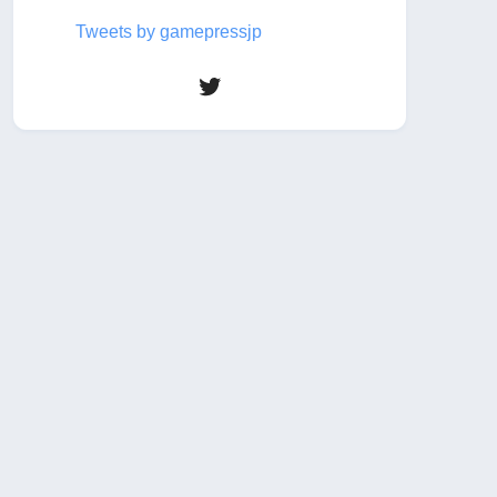
Tweets by gamepressjp