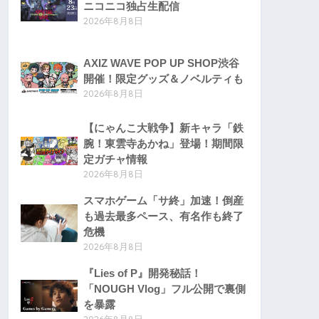
ニコニコ独占生配信
2026年8月8日
AXIZ WAVE POP UP SHOP渋谷
開催！限定グッズ＆ノベルティも
2026年8月8日
【にゃんこ大戦争】新キャラ「鉄
腕！東雲寺あかね」登場！期間限
定ガチャ情報
2026年8月8日
スマホゲーム「サ終」加速！倒産
も過去最多ペース、有名作も終了
危機
2026年8月8日
『Lies of P』開発秘話！
「NOUGH Vlog」フル公開で裏側
を暴露