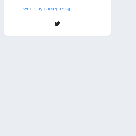
Tweets by gamepressjp