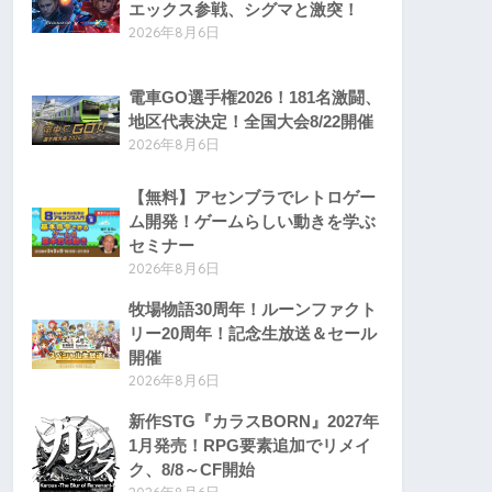
エックス参戦、シグマと激突！
2026年8月6日
電車GO選手権2026！181名激闘、
地区代表決定！全国大会8/22開催
2026年8月6日
【無料】アセンブラでレトロゲー
ム開発！ゲームらしい動きを学ぶ
セミナー
2026年8月6日
牧場物語30周年！ルーンファクト
リー20周年！記念生放送＆セール
開催
2026年8月6日
新作STG『カラスBORN』2027年
1月発売！RPG要素追加でリメイ
ク、8/8～CF開始