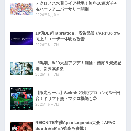
テクロノス水着ライア登場！無料10連ガチャ
＆ハーフアニバーサリー開催
2026年8月8日
10億DL超TapNation、広告品質でARPU8.5%
向上！ユーザー体験も改善
2026年8月7日
『鳴潮』8/20大型アプデ！剣仙・清宵＆景燃登
場、新要素多数
2026年8月7日
【限定セール】Switch 2対応プロコンが3千円
台！ドリフト無・マクロ機能も◎
2026年8月7日
REIGNITE主催Apex Legends大会！APAC
South＆EMEA強豪も参戦！