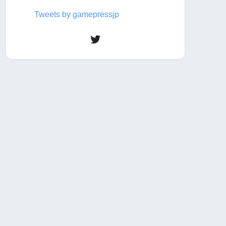
Tweets by gamepressjp