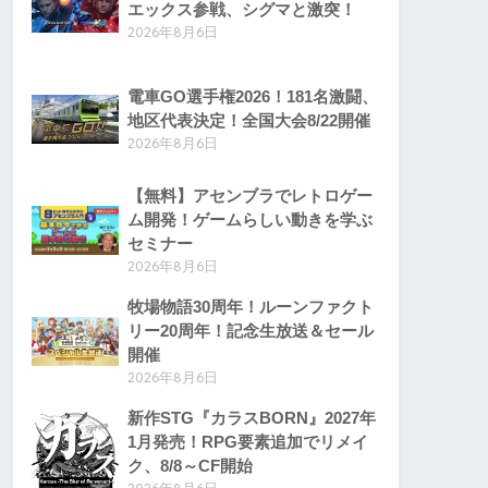
エックス参戦、シグマと激突！
2026年8月6日
電車GO選手権2026！181名激闘、
地区代表決定！全国大会8/22開催
2026年8月6日
【無料】アセンブラでレトロゲー
ム開発！ゲームらしい動きを学ぶ
セミナー
2026年8月6日
牧場物語30周年！ルーンファクト
リー20周年！記念生放送＆セール
開催
2026年8月6日
新作STG『カラスBORN』2027年
1月発売！RPG要素追加でリメイ
ク、8/8～CF開始