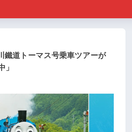
川鐵道トーマス号乗車ツアーが
中」