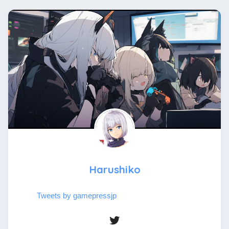
Harushiko
Tweets by gamepressjp