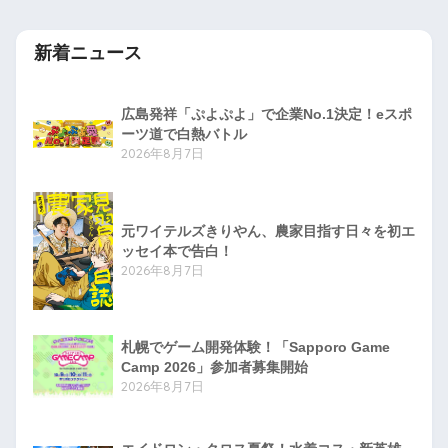
新着ニュース
広島発祥「ぷよぷよ」で企業No.1決定！eスポ
ーツ道で白熱バトル
2026年8月7日
元ワイテルズきりやん、農家目指す日々を初エ
ッセイ本で告白！
2026年8月7日
札幌でゲーム開発体験！「Sapporo Game
Camp 2026」参加者募集開始
2026年8月7日