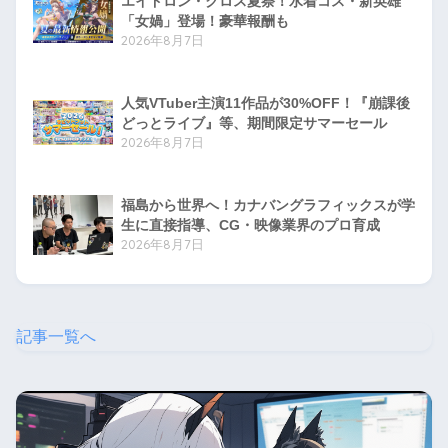
エイドロン・クロス夏祭！水着コス・新英雄
「女媧」登場！豪華報酬も
2026年8月7日
人気VTuber主演11作品が30%OFF！『崩課後
どっとライブ』等、期間限定サマーセール
2026年8月7日
福島から世界へ！カナバングラフィックスが学
生に直接指導、CG・映像業界のプロ育成
2026年8月7日
記事一覧へ