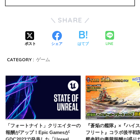
SHARE
LINE
ポスト
シェア
はてブ
CATEGORY :
ゲーム
「フォートナイト」クリエイターの
『蒼焔の艦隊』×『ハイ
報酬がアップ！Epic Gamesが
フリート』コラボ後半戦
GDC2023で発表した「Unreal
艦参戦や豪華報酬が盛り