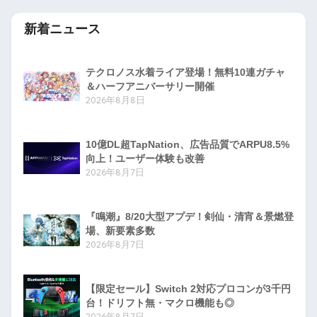
新着ニュース
テクロノス水着ライア登場！無料10連ガチャ
＆ハーフアニバーサリー開催
2026年8月8日
10億DL超TapNation、広告品質でARPU8.5%
向上！ユーザー体験も改善
2026年8月7日
『鳴潮』8/20大型アプデ！剣仙・清宵＆景燃登
場、新要素多数
2026年8月7日
【限定セール】Switch 2対応プロコンが3千円
台！ドリフト無・マクロ機能も◎
2026年8月7日