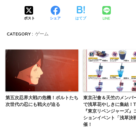
LINE
ポスト
シェア
はてブ
CATEGORY :
ゲーム
第五次忍界大戦の危機！ボルトたち
東京卍會＆天竺のメンバ
次世代の忍にも戦火が迫る
で浅草花やしきに集結！T
『東京リベンジャーズ』
ションイベント「浅草決
催！