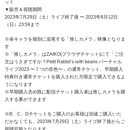
ット
▼販売＆視聴期間
2023年7⽉29⽇（⼟）ライブ終了後 〜 2023年8⽉12⽇
（⽇）23:59まで
※各キャラを個別に追尾する「推しカメラ」映像となりま
す
※「推しカメラ」はZAIKO(ブラウザチケット)にて「ご注
⽂はうさぎですか？Petit Rabbit’s with beans バーチャル
ライブ2023 〜７つの⾳⾊〜」の通常チケット、早期購⼊
特典付き通常チケットを購⼊された⽅限定で購⼊できるよ
うになります
※早期購⼊含め既に配信チケット購⼊者は推しカメラを購
⼊する事ができます
※B、C、Dチケットをご購入のお客様は別途ご購入いた
だかなくても、2023年7⽉29⽇（⼟）ライブ終了後からご
視聴可能となります