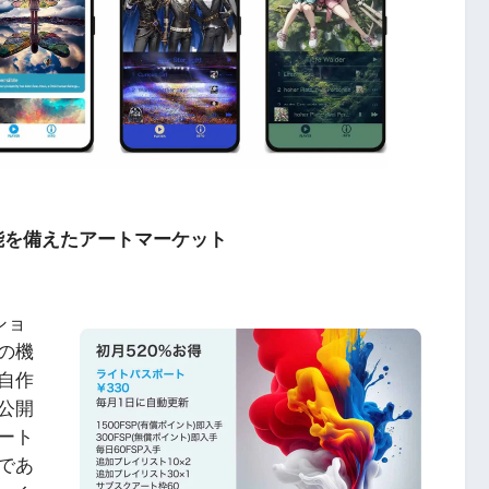
能を備えたアートマーケット
ショ
の機
自作
公開
ート
であ