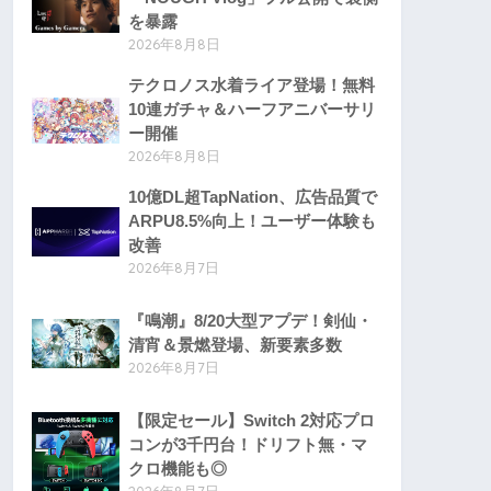
を暴露
2026年8月8日
テクロノス水着ライア登場！無料
10連ガチャ＆ハーフアニバーサリ
ー開催
2026年8月8日
10億DL超TapNation、広告品質で
ARPU8.5%向上！ユーザー体験も
改善
2026年8月7日
『鳴潮』8/20大型アプデ！剣仙・
清宵＆景燃登場、新要素多数
2026年8月7日
【限定セール】Switch 2対応プロ
コンが3千円台！ドリフト無・マ
クロ機能も◎