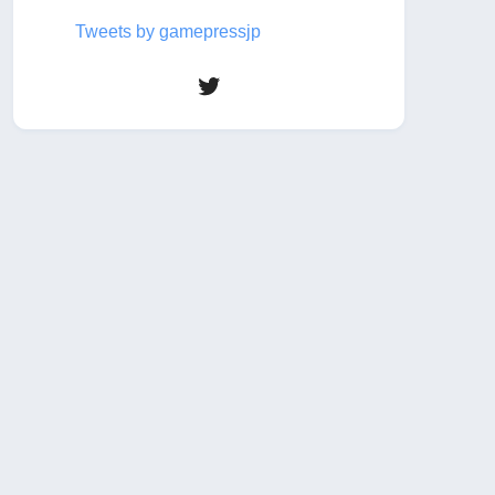
Tweets by gamepressjp