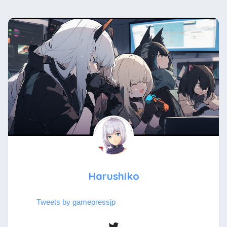
Harushiko
Tweets by gamepressjp