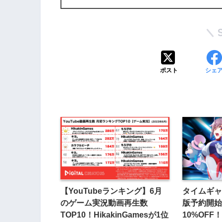
ポスト
シェ
【YouTubeランキング】6月
タイムギャル
のゲーム実況動画再生数
版予約開始
TOP10！HikakinGamesが1位
10%OFF！