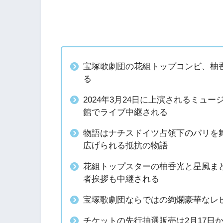
宝塚歌劇団の花組トップコンビ、柚
る
2024年3月24日に上演されるミ
館でライブ中継される
物語はナチスドイツ占領下のパリを
広げられる抵抗の物語
花組トップスターの柚香光と星風ま
者挨拶も中継される
宝塚歌劇団ならではの絢爛豪華なレ
チケットの先行抽選販売は2月17日か