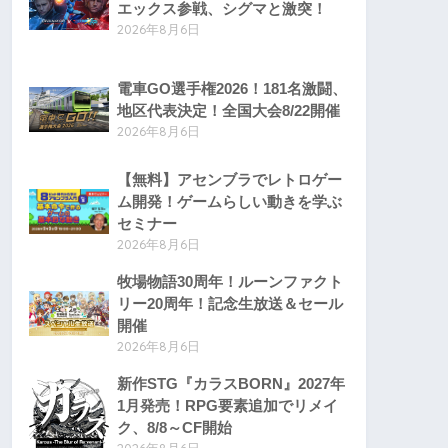
エックス参戦、シグマと激突！
2026年8月6日
電車GO選手権2026！181名激闘、
地区代表決定！全国大会8/22開催
2026年8月6日
【無料】アセンブラでレトロゲー
ム開発！ゲームらしい動きを学ぶ
セミナー
2026年8月6日
牧場物語30周年！ルーンファクト
リー20周年！記念生放送＆セール
開催
2026年8月6日
新作STG『カラスBORN』2027年
1月発売！RPG要素追加でリメイ
ク、8/8～CF開始