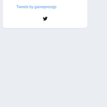
Tweets by gamepressjp