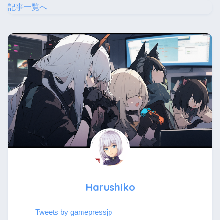
記事一覧へ
Harushiko
Tweets by gamepressjp