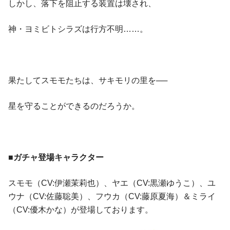
しかし、落下を阻止する装置は壊され、
神・ヨミビトシラズは行方不明……。
果たしてスモモたちは、サキモリの里を──
星を守ることができるのだろうか。
■ガチャ登場キャラクター
スモモ（CV:伊瀬茉莉也）、ヤエ（CV:黒瀬ゆうこ）、ユ
ウナ（CV:佐藤聡美）、フウカ（CV:藤原夏海）＆ミライ
（CV:優木かな）が登場しております。