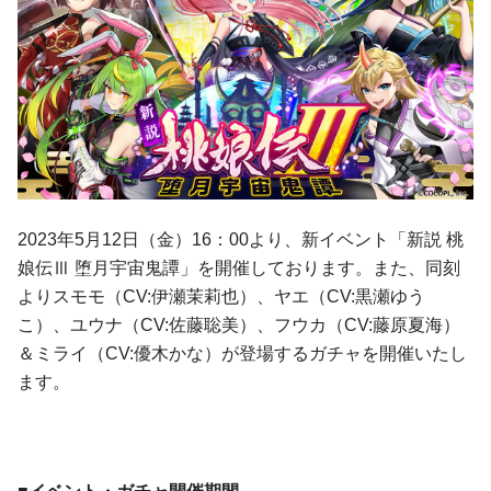
2023年5月12日（金）16：00より、新イベント「新説 桃
娘伝Ⅲ 堕月宇宙鬼譚」を開催しております。また、同刻
よりスモモ（CV:伊瀬茉莉也）、ヤエ（CV:黒瀬ゆう
こ）、ユウナ（CV:佐藤聡美）、フウカ（CV:藤原夏海）
＆ミライ（CV:優木かな）が登場するガチャを開催いたし
ます。