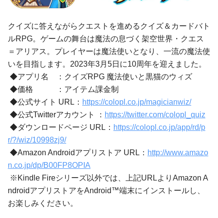
クイズに答えながらクエストを進めるクイズ＆カードバト
ルRPG。ゲームの舞台は魔法の息づく架空世界・クエス
＝アリアス。プレイヤーは魔法使いとなり、一流の魔法使
いを目指します。2023年3月5日に10周年を迎えました。
◆アプリ名 ：クイズRPG 魔法使いと黒猫のウィズ
◆価格 ：アイテム課金制
◆公式サイト URL：
https://colopl.co.jp/magicianwiz/
◆公式Twitterアカウント ：
https://twitter.com/colopl_quiz
◆ダウンロードページ URL：
https://colopl.co.jp/app/rd/p
r/?/wiz/10998zj9/
◆Amazon Androidアプリストア URL：
http://www.amazo
n.co.jp/dp/B00FP8OPIA
※Kindle Fireシリーズ以外では、上記URLよりAmazon A
ndroidアプリストアをAndroid™端末にインストールし、
お楽しみください。