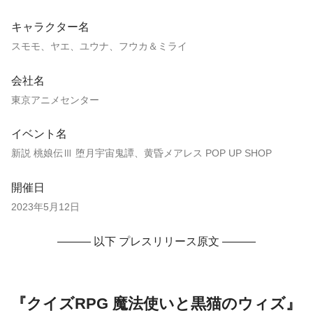
キャラクター名
スモモ、ヤエ、ユウナ、フウカ＆ミライ
会社名
東京アニメセンター
イベント名
新説 桃娘伝Ⅲ 堕月宇宙鬼譚、黄昏メアレス POP UP SHOP
開催日
2023年5月12日
——— 以下 プレスリリース原文 ———
『クイズRPG 魔法使いと黒猫のウィズ』