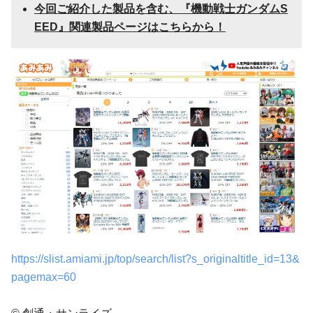
今回ご紹介した製品を含む、
『
機動戦士ガンダムS
EED
』
関連製品ページはこちらから！
https://slist.amiami.jp/top/search/list?s_originaltitle_id=13&
pagemax=60