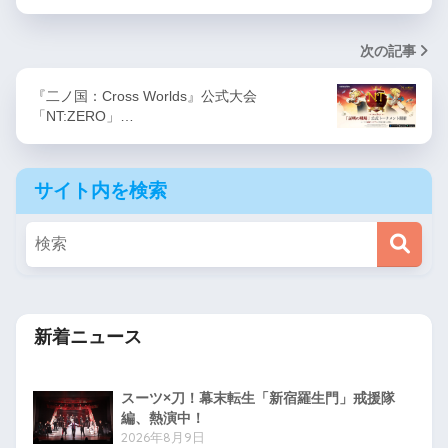
次の記事
『二ノ国：Cross Worlds』公式大会
「NT:ZERO」…
サイト内を検索
新着ニュース
スーツ×刀！幕末転生「新宿羅生門」戒援隊
編、熱演中！
2026年8月9日