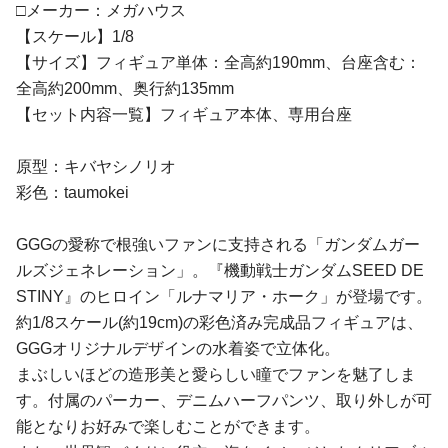
□メーカー：メガハウス
【スケール】1/8
【サイズ】フィギュア単体：全高約190mm、台座含む：
全高約200mm、奥行約135mm
【セット内容一覧】フィギュア本体、専用台座
原型：キバヤシノリオ
彩色：taumokei
GGGの愛称で根強いファンに支持される「ガンダムガー
ルズジェネレーション」。『機動戦士ガンダムSEED DE
STINY』のヒロイン「ルナマリア・ホーク」が登場です。
約1/8スケール(約19cm)の彩色済み完成品フィギュアは、
GGGオリジナルデザインの水着姿で立体化。
まぶしいほどの造形美と愛らしい瞳でファンを魅了しま
す。付属のパーカー、デニムハーフパンツ、取り外しが可
能となりお好みで楽しむことができます。