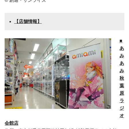
© 創通・サンライズ
【店舗情報】
■
あ
み
あ
み
秋
葉
原
ラ
ジ
オ
会館店