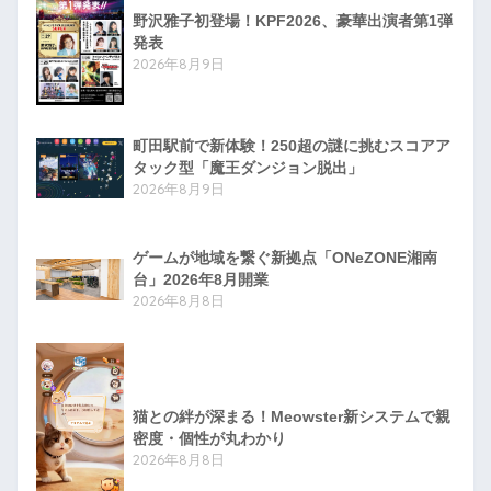
野沢雅子初登場！KPF2026、豪華出演者第1弾
発表
2026年8月9日
町田駅前で新体験！250超の謎に挑むスコアア
タック型「魔王ダンジョン脱出」
2026年8月9日
ゲームが地域を繋ぐ新拠点「ONeZONE湘南
台」2026年8月開業
2026年8月8日
猫との絆が深まる！Meowster新システムで親
密度・個性が丸わかり
2026年8月8日