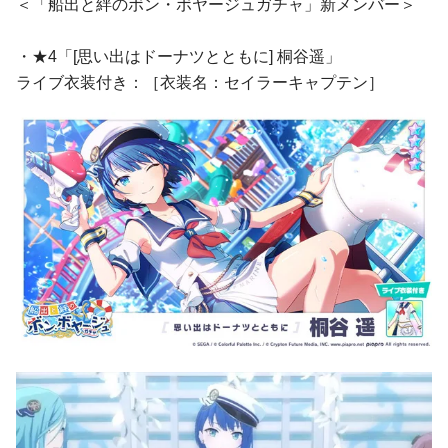
＜「船出と絆のボン・ボヤージュガチャ」新メンバー＞
・★4「[思い出はドーナツとともに] 桐谷遥」
ライブ衣装付き：［衣装名：セイラーキャプテン］