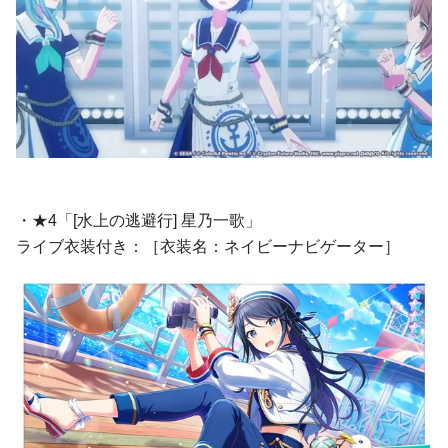
・★4「[水上の逃避行] 星乃一歌」
ライブ衣装付き：［衣装名：ネイビーナビゲーター］