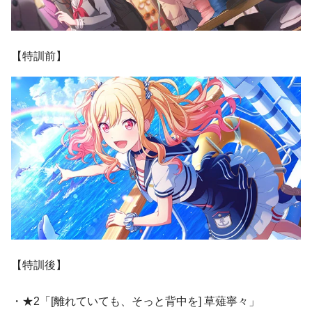
【特訓前】
【特訓後】
・★2「[離れていても、そっと背中を] 草薙寧々」