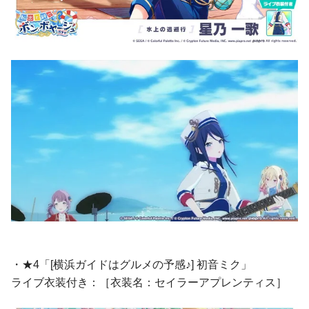
・★4「[横浜ガイドはグルメの予感♪] 初音ミク」
ライブ衣装付き：［衣装名：セイラーアプレンティス］