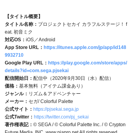
【タイトル概要】
タイトル名称：
プロジェクトセカイ カラフルステージ！ f
eat. 初音ミク
対応OS：
iOS／Android
App Store URL：
https://itunes.apple.com/jp/app/id148
9932710
Google Play URL：
https://play.google.com/store/apps/
details?id=com.sega.pjsekai
配信開始日：
配信中（2020年9月30日（水）配信）
価格：
基本無料（アイテム課金あり）
ジャンル：
リズム＆アドベンチャー
メーカー：
セガ/ Colorful Palette
公式サイト：
https://pjsekai.sega.jp
公式Twitter：
https://twitter.com/pj_sekai
著作権表記：
© SEGA / © Colorful Palette Inc. / © Crypton
Future Media, INC. www.piapro.net All rights reserved.