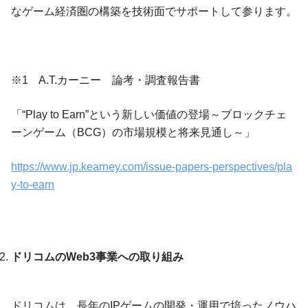
なゲーム経済圏の構築を技術面でサポートして参ります。
※1 A.T.カーニー 論考・調査報告書
「“Play to Earn”という新しい価値の登場～ブロックチェ
ーンゲーム（BCG）の市場規模と将来見通し～」
https://www.jp.kearney.com/issue-papers-perspectives/pla
y-to-earn
ドリコムのWeb3事業への取り組み
ドリコムは、長年のIPゲームの開発・運用で培ったノウハ