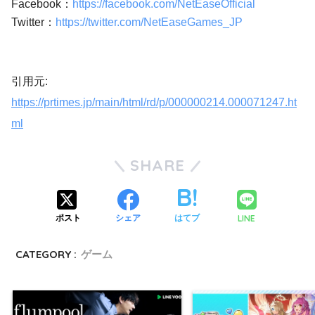
Facebook：
https://facebook.com/NetEaseOfficial
Twitter：
https://twitter.com/NetEaseGames_JP
引用元:
https://prtimes.jp/main/html/rd/p/000000214.000071247.ht
ml
SHARE
LINE
ポスト
シェア
はてブ
CATEGORY :
ゲーム