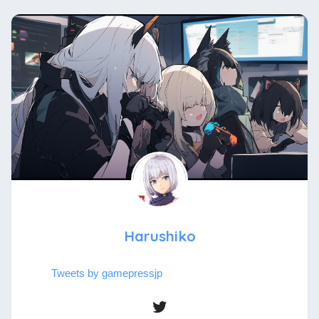
Harushiko
Tweets by gamepressjp