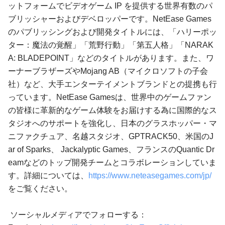
ットフォームでビデオゲーム IP を提供する世界有数のパ
ブリッシャーおよびデベロッパーです。NetEase Games
のパブリッシングおよび開発タイトルには、「ハリーポッ
ター：魔法の覚醒」「荒野行動」「第五人格」「NARAK
A: BLADEPOINT」などのタイトルがあります。また、ワ
ーナーブラザーズやMojang AB（マイクロソフトの子会
社）など、大手エンターテイメントブランドとの提携も行
っています。NetEase Gamesは、世界中のゲームファン
の皆様に革新的なゲーム体験をお届けする為に国際的なス
タジオへのサポートを強化し、日本のグラスホッパー・マ
ニファクチュア、名越スタジオ、GPTRACK50、米国のJ
ar of Sparks、 Jackalyptic Games、フランスのQuantic Dr
eamなどのトップ開発チームとコラボレーションしていま
す。詳細については、
https://www.neteasegames.com/jp/
をご覧ください。
ソーシャルメディアでフォローする：