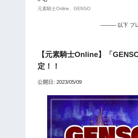
元素騎士Online、GENSO
——— 以下 プ
【元素騎士Online】「GEN
定！！
公開日: 2023/05/09