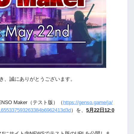
き、誠にありがとうございます。
SO Maker（テスト版）（
https://genso.game/ja/
51655337593263384b6962413d3d
）を、
5月22日12:0
びにサイト内NEWSでテスト版のURLを公開しま