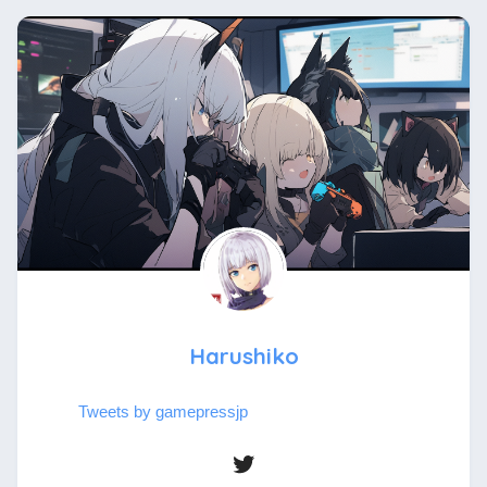
Harushiko
Tweets by gamepressjp