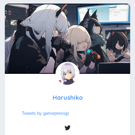
Harushiko
Tweets by gamepressjp