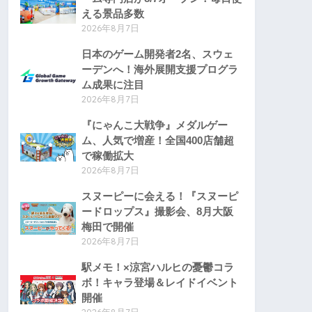
える景品多数
2026年8月7日
日本のゲーム開発者2名、スウェ
ーデンへ！海外展開支援プログラ
ム成果に注目
2026年8月7日
『にゃんこ大戦争』メダルゲー
ム、人気で増産！全国400店舗超
で稼働拡大
2026年8月7日
スヌーピーに会える！『スヌーピ
ードロップス』撮影会、8月大阪
梅田で開催
2026年8月7日
駅メモ！×涼宮ハルヒの憂鬱コラ
ボ！キャラ登場＆レイドイベント
開催