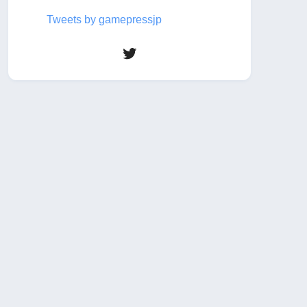
Tweets by gamepressjp