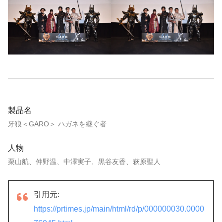
製品名
牙狼＜GARO＞ ハガネを継ぐ者
人物
栗山航、仲野温、中澤実子、黒谷友香、萩原聖人
引用元:
https://prtimes.jp/main/html/rd/p/000000030.0000