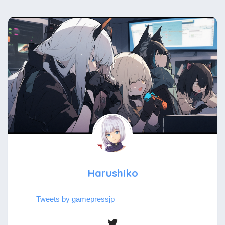
Harushiko
Tweets by gamepressjp