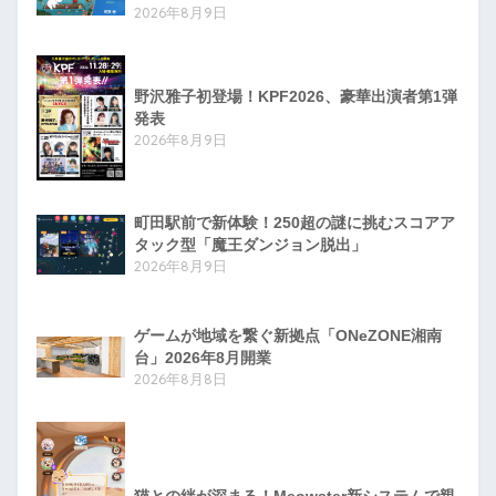
2026年8月9日
野沢雅子初登場！KPF2026、豪華出演者第1弾
発表
2026年8月9日
町田駅前で新体験！250超の謎に挑むスコアア
タック型「魔王ダンジョン脱出」
2026年8月9日
ゲームが地域を繋ぐ新拠点「ONeZONE湘南
台」2026年8月開業
2026年8月8日
猫との絆が深まる！Meowster新システムで親