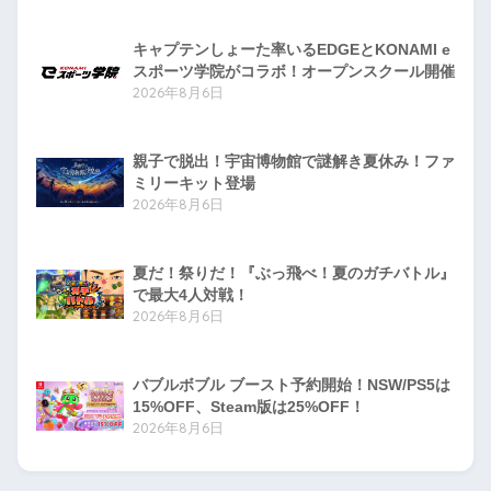
キャプテンしょーた率いるEDGEとKONAMI e
スポーツ学院がコラボ！オープンスクール開催
2026年8月6日
親子で脱出！宇宙博物館で謎解き夏休み！ファ
ミリーキット登場
2026年8月6日
夏だ！祭りだ！『ぶっ飛べ！夏のガチバトル』
で最大4人対戦！
2026年8月6日
バブルボブル ブースト予約開始！NSW/PS5は
15%OFF、Steam版は25%OFF！
2026年8月6日