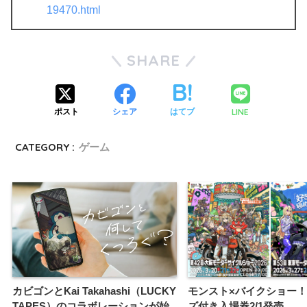
19470.html
SHARE
LINE
ポスト
シェア
はてブ
CATEGORY :
ゲーム
カビゴンとKai Takahashi（LUCKY
モンスト×バイクショー
TAPES）のコラボレーションが始
ズ付き入場券2/1発売