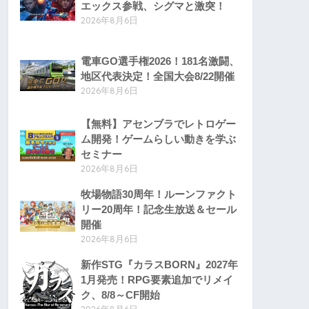
エックス参戦、シグマと激突！
2026年8月6日
電車GO選手権2026！181名激闘、
地区代表決定！全国大会8/22開催
2026年8月6日
【無料】アセンブラでレトロゲー
ム開発！ゲームらしい動きを学ぶ
セミナー
2026年8月6日
牧場物語30周年！ルーンファクト
リー20周年！記念生放送＆セール
開催
2026年8月6日
新作STG『カラスBORN』2027年
1月発売！RPG要素追加でリメイ
ク、8/8～CF開始