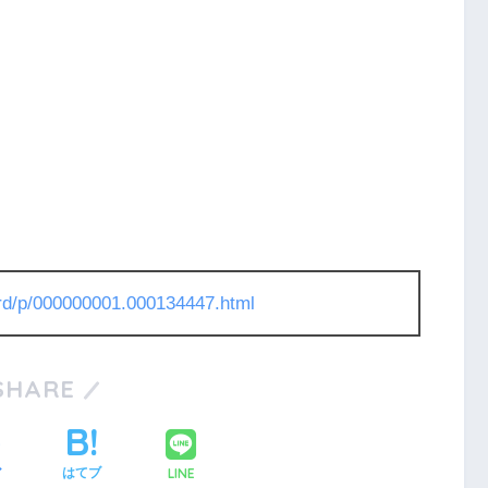
l/rd/p/000000001.000134447.html
SHARE
LINE
ア
はてブ