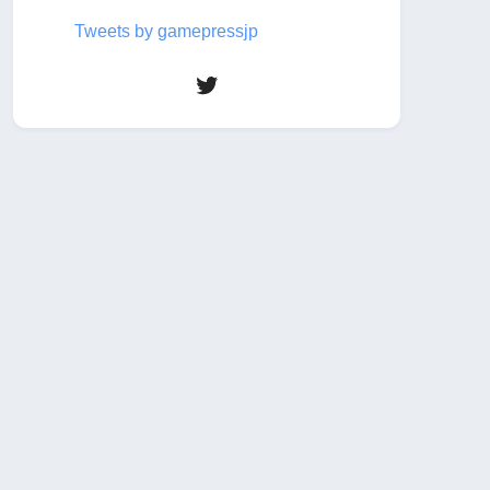
Tweets by gamepressjp