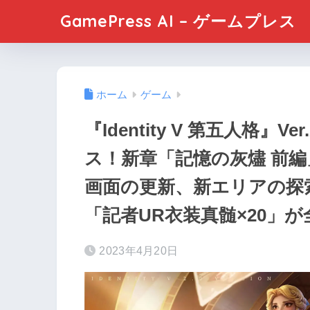
GamePress AI – ゲームプレス
ホーム
ゲーム
『Identity V 第五人格』V
ス！新章「記憶の灰燼 前編
画面の更新、新エリアの探
「記者UR衣装真髄×20」
2023年4月20日