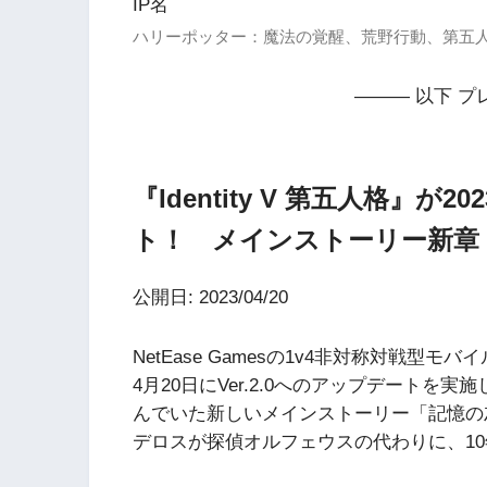
IP名
ハリーポッター：魔法の覚醒、荒野行動、第五人格、NA
——— 以下 プ
『Identity V 第五人格』が2
ト！ メインストーリー新章
公開日: 2023/04/20
NetEase Gamesの1v4非対称対戦型モバイ
4月20日にVer.2.0へのアップデート
んでいた新しいメインストーリー「記憶の
デロスが探偵オルフェウスの代わりに、1