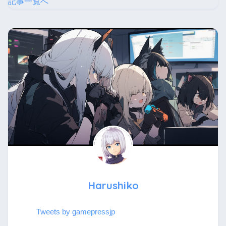
記事一覧へ
Harushiko
Tweets by gamepressjp